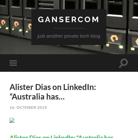
GANSERCOM
just another private tech blog
Toggle
Toggle
search
mobile
field
menu
Alister Dias on LinkedIn:
“Australia has…
16. OCTOBER 2019
Alister Dias on LinkedIn: “Australia has…